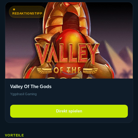
REDAKTIONSTIPP
Valley Of The Gods
Yggdrasil Gaming
Direkt spielen
VORTEILE