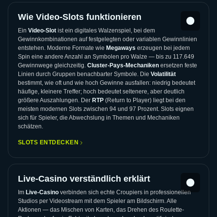
Wie Video-Slots funktionieren
Ein
Video-Slot
ist ein digitales Walzenspiel, bei dem
Gewinnkombinationen auf festgelegten oder variablen Gewinnlinien
entstehen. Moderne Formate wie
Megaways
erzeugen bei jedem
Spin eine andere Anzahl an Symbolen pro Walze — bis zu 117.649
Gewinnwege gleichzeitig.
Cluster-Pays-Mechaniken
ersetzen feste
Linien durch Gruppen benachbarter Symbole. Die
Volatilität
bestimmt, wie oft und wie hoch Gewinne ausfallen: niedrig bedeutet
häufige, kleinere Treffer; hoch bedeutet seltenere, aber deutlich
größere Auszahlungen. Der
RTP
(Return to Player) liegt bei den
meisten modernen Slots zwischen 94 und 97 Prozent. Slots eignen
sich für Spieler, die Abwechslung in Themen und Mechaniken
schätzen.
SLOTS ENTDECKEN
Live-Casino verständlich erklärt
Im
Live-Casino
verbinden sich echte Croupiers in professionellen
Studios per Videostream mit dem Spieler am Bildschirm. Alle
Aktionen — das Mischen von Karten, das Drehen des Roulette-