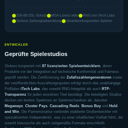
256-Bit SSL-Schutz
MGA-Lizenz aktiv
RNG von iTech Labs
Sichere Zahlungsabwicklung
Verantwortungsvolles Spielen
ENTWICKLER
Geprüfte Spielestudios
Slotexo kooperiert mit
87 lizenzierten Spieleentwicklern
, deren
Produkte vor der Integration auf technische Konformität und Fairness
geprüft werden. Die Zertifizierung der
Zufallszahlengeneratoren
sowie
der veröffentlichten Auszahlungsquoten erfolgt durch das unabhängige
Prüflabor
iTech Labs
, das sowohl RNG-Integrität als auch
RTP-
Transparenz
für jeden einzelnen Titel bestätigt. Die beteiligten Studios
decken ein breites Spektrum an Spielmechaniken ab, darunter
Megaways
,
Cluster Pays
,
Cascading Reels
,
Bonus Buy
und
Hold
and Win
. Die Partnerstruktur verbindet etablierte Großentwickler mit
spezialisierten Independents, was zu einer inhaltlichen Vielfalt führt, die
sowohl klassische als auch zeitgemäße Formate einschließt.