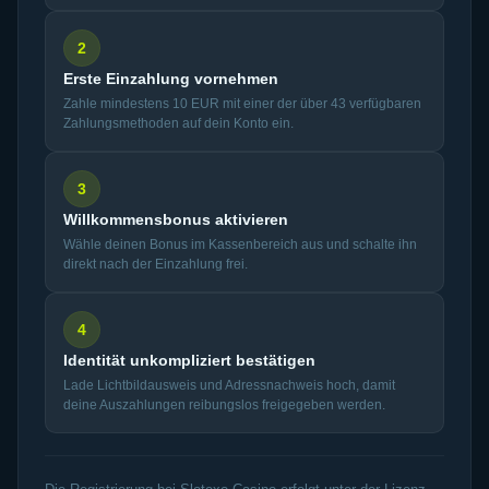
2
Erste Einzahlung vornehmen
Zahle mindestens 10 EUR mit einer der über 43 verfügbaren
Zahlungsmethoden auf dein Konto ein.
3
Willkommensbonus aktivieren
Wähle deinen Bonus im Kassenbereich aus und schalte ihn
direkt nach der Einzahlung frei.
4
Identität unkompliziert bestätigen
Lade Lichtbildausweis und Adressnachweis hoch, damit
deine Auszahlungen reibungslos freigegeben werden.