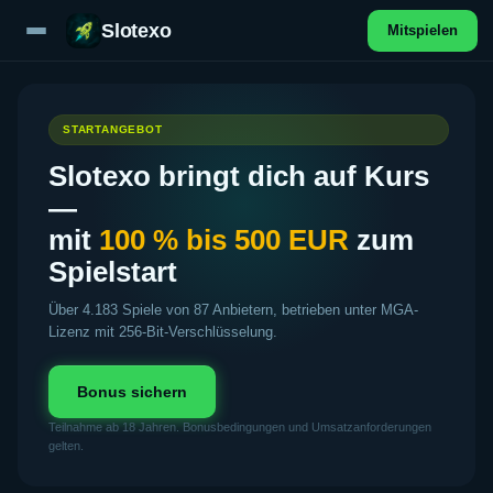
Slotexo
Mitspielen
STARTANGEBOT
Slotexo bringt dich auf Kurs
—
mit
100 % bis 500 EUR
zum
Spielstart
Über 4.183 Spiele von 87 Anbietern, betrieben unter MGA-
Lizenz mit 256-Bit-Verschlüsselung.
Bonus sichern
Teilnahme ab 18 Jahren. Bonusbedingungen und Umsatzanforderungen
gelten.