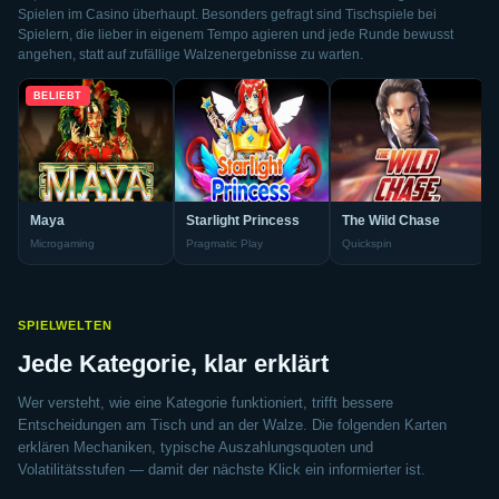
Spielen im Casino überhaupt. Besonders gefragt sind Tischspiele bei
Spielern, die lieber in eigenem Tempo agieren und jede Runde bewusst
angehen, statt auf zufällige Walzenergebnisse zu warten.
BELIEBT
Maya
Starlight Princess
The Wild Chase
Microgaming
Pragmatic Play
Quickspin
SPIELWELTEN
Jede Kategorie, klar erklärt
Wer versteht, wie eine Kategorie funktioniert, trifft bessere
Entscheidungen am Tisch und an der Walze. Die folgenden Karten
erklären Mechaniken, typische Auszahlungsquoten und
Volatilitätsstufen — damit der nächste Klick ein informierter ist.