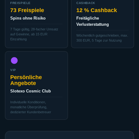
FREISPIELE
CASHBACK
73 Freispiele
12 % Cashback
Spins ohne Risiko
Freitägliche
Verlusterstattung
7 Tage gültig, 28-facher Umsatz
auf Gewinne, ab 15 EUR
Wöchentlich gutgeschrieben, max.
Einzahlung
300 EUR, 5 Tage zur Nutzung
VIP
Persönliche
Angebote
Slotexo Cosmic Club
Individuelle Konditionen,
monatliche Überprüfung,
dedizierter Kundenbetreuer