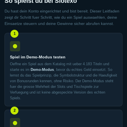
So spielst du bei Slotexo
Du hast dein Konto eingerichtet und bist bereit. Dieser Leitfaden
zeigt dir Schritt fuer Schritt, wie du ein Spiel auswaehlen, deine
Einsaetze steuern und deine Gewinne sicher abrufen kannst.
1
Spiel im Demo-Modus testen
Oeffne ein Spiel aus dem Katalog mit ueber 4.183 Titeln und
starte es im
Demo-Modus
, bevor du echtes Geld einsetzt. So
lernst du das Spielprinzip, die Symbolstruktur und die Haeufigkeit
von Bonusrunden kennen, ohne Risiko. Der Demo-Modus steht
fuer die grosse Mehrheit der Slots und Tischspiele zur
Verfuegung und ist keine abgespeckte Version des echten
Spiels.
2