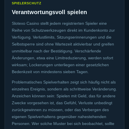
SPIELERSCHUTZ
Verantwortungsvoll spielen
Slotexo Casino stellt jedem registrierten Spieler eine
Reihe von Schutzwerkzeugen direkt im Kundenkonto zur
Verfügung. Verlustlimits, Sitzungserinnerungen und die
Selbstsperre sind ohne Wartezeit aktivierbar und greifen
unmittelbar nach der Bestätigung. Verschärfende
Änderungen, etwa eine Limitreduzierung, werden sofort
wirksam; Lockerungen unterliegen einer gesetzlichen
Bedenkzeit von mindestens sieben Tagen.
Problematisches Spielverhalten zeigt sich häufig nicht als
einzelnes Ereignis, sondern als schrittweise Veränderung.
Anzeichen können sein: Spielen mit Geld, das für andere
Zwecke vorgesehen ist, das Gefühl, Verluste unbedingt
zurückgewinnen zu müssen, oder das Verbergen des
eigenen Spielverhaltens gegenüber nahestehenden
Personen. Wer solche Muster bei sich beobachtet, sollte