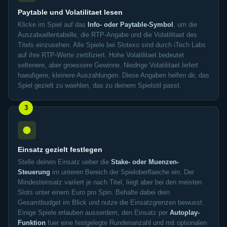
Paytable und Volatilitaet lesen
Klicke im Spiel auf das
Info- oder Paytable-Symbol
, um die
Auszabuellentabelle, die RTP-Angabe und die Volatilitaet des
Titels einzusehen. Alle Spiele bei Slotexo sind durch iTech Labs
auf ihre RTP-Werte zertifiziert. Hohe Volatilitaet bedeutet
seltenere, aber groessere Gewinne. Niedrige Volatilitaet liefert
haeufigere, kleinere Auszahlungen. Diese Angaben helfen dir, das
Spiel gezielt zu waehlen, das zu deinem Spielstil passt.
3
Einsatz gezielt festlegen
Stelle deinen Einsatz ueber die
Stake- oder Muenzen-
Steuerung
im unteren Bereich der Spieloberflaeche ein. Der
Mindesteinsatz variiert je nach Titel, liegt aber bei den meisten
Slots unter einem Euro pro Spin. Behalte dabei dein
Gesamtbudget im Blick und nutze die Einsatzgrenzen bewusst.
Einige Spiele erlauben ausserdem, den Einsatz per
Autoplay-
Funktion
fuer eine festgelegte Rundenanzahl und mit optionalen