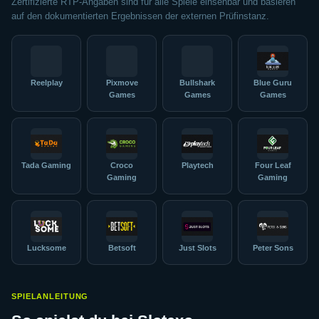
Zertifizierte RTP-Angaben sind für alle Spiele einsehbar und basieren
auf den dokumentierten Ergebnissen der externen Prüfinstanz.
Reelplay
Pixmove
Bullshark
Blue Guru
Games
Games
Games
Tada Gaming
Croco
Playtech
Four Leaf
Gaming
Gaming
Lucksome
Betsoft
Just Slots
Peter Sons
SPIELANLEITUNG