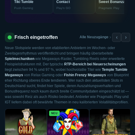
Tiki Tumble
Contact
Sweet Bonanza 1000
Push Gaming
Play'n GO
Pragmatic Play
Frisch eingetroffen
‹
›
Alle Neuzugänge
Neue Slotspiele werden von etablierten Anbietern im Wochen- oder
Zweitagesrhythmus veröffentlicht und bringen häufig überarbeitete
Spielmechaniken
wie Megaways-Raster, Tumbling Reels oder erweiterte
Freispielstrukturen mit. Der typische
RTP-Bereich bei Neuerscheinungen
liegt zwischen 94 % und 97 %, wobei hochvolatile Titel wie
Temple Tumble
Megaways
von Relax Gaming oder
Fishin Frenzy Megaways
von Blueprint
eher Richtung oberes Ende tendieren. Wer nach den aktuellsten Slots in
Deutschland sucht, findet hier Spiele, deren Auszahlungsverhalten und
Bonusfrequenz noch kaum durch breite Communitydaten eingeschätzt ist —
was sowohl Reiz als auch Risiko bedeutet. Anbieter wie Pragmatic Play und
IGT liefern dabei oft bewährte Themen in neu kalibrierten Volatilitätsprofilen.
NEU